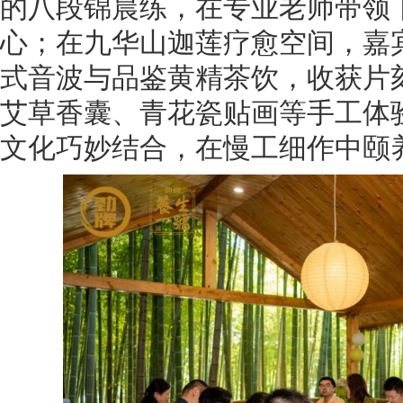
的八段锦晨练，在专业老师带领
心；在九华山迦莲疗愈空间，嘉
式音波与品鉴黄精茶饮，收获片
艾草香囊、青花瓷贴画等手工体
文化巧妙结合，在慢工细作中颐