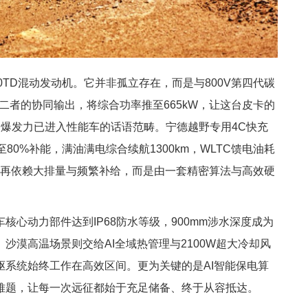
0TD混动发动机。它并非孤立存在，而是与800V第四代碳
二者的协同输出，将综合功率推至665kW，让这台皮卡的
爆发力已进入性能车的话语范畴。宁德越野专用4C快充
80%补能，满油满电综合续航1300km，WLTC馈电油耗
，不再依赖大排量与频繁补给，而是由一套精密算法与高效硬
动力部件达到IP68防水等级，900mm涉水深度成为
沙漠高温场景则交给AI全域热管理与2100W超大冷却风
系统始终工作在高效区间。更为关键的是AI智能保电算
难题，让每一次远征都始于充足储备、终于从容抵达。