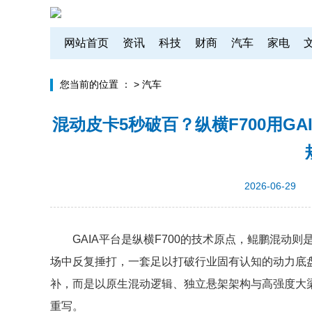
网站首页
资讯
科技
财商
汽车
家电
您当前的位置 ：
>
汽车
混动皮卡5秒破百？纵横F700用G
2026-06-29
GAIA平台是纵横F700的技术原点，鲲鹏混动则
场中反复捶打，一套足以打破行业固有认知的动力底盘
补，而是以原生混动逻辑、独立悬架架构与高强度大
重写。