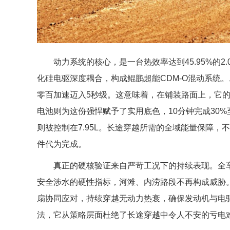
动力系统的核心，是一台热效率达到45.95%的2.
化硅电驱深度耦合，构成鲲鹏超能CDM-O混动系统。
零百加速迈入5秒级。这意味着，在铺装路面上，它的
电池则为这份强悍赋予了实用底色，10分钟完成30%至
则被控制在7.95L。长途穿越所需的全域能量保障
件代为完成。
真正的硬核验证来自严苛工况下的持续表现。全车核心
安全涉水的硬性指标，河滩、内涝路段不再构成威胁。
扇协同应对，持续穿越无动力热衰，确保发动机与电驱
法，它从策略层面杜绝了长途穿越中令人不安的亏电