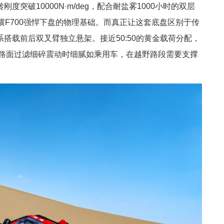
10000N·m/deg，配合耐盐雾1000小时的双层
横F700强悍下盘的物理基础。而真正让这套底盘区别于传
搭载前后双叉臂独立悬架。接近50:50的黄金载荷分配，
装路面过滤细碎震动时细腻如乘用车，在越野路段需要支撑