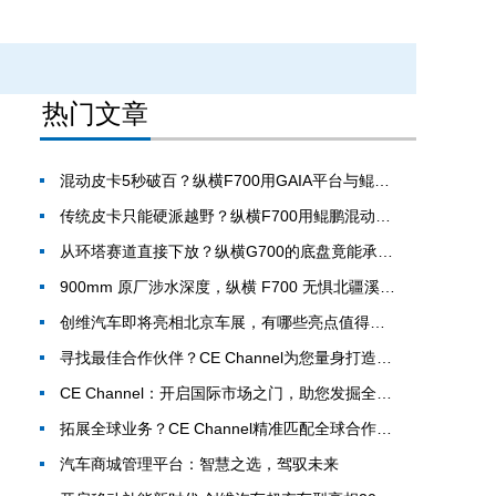
热门文章
混动皮卡5秒破百？纵横F700用GAIA平台与鲲鹏混动，彻底改写动力底盘规则
传统皮卡只能硬派越野？纵横F700用鲲鹏混动+GAIA平台颠覆能耗与操控认知
从环塔赛道直接下放？纵横G700的底盘竟能承受10000N·m扭转
900mm 原厂涉水深度，纵横 F700 无惧北疆溪流湿地考验
创维汽车即将亮相北京车展，有哪些亮点值得关注？
寻找最佳合作伙伴？CE Channel为您量身打造国际化解决方案！
CE Channel：开启国际市场之门，助您发掘全球商机！
拓展全球业务？CE Channel精准匹配全球合作伙伴！
汽车商城管理平台：智慧之选，驾驭未来