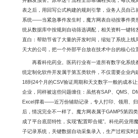
并触发预警。原本这个流程全部靠编程实现，每次规
表之后，用回写公式构建的规则引擎，业务人员自己就
系统——当紧急事件发生时，魔方网表自动按事件类别和
统从数据库中按规则自动筛选调配，相关资料一键转
直白：帮助节省了大量的开发时间，缩短了系统上线
天大的公司，把一个外部平台放在技术中台的核心位
再看科伦药业。医药行业有一道所有数字化系统都绕
统定制化软件开发属于第五类软件，不仅需要企业内
18到24个月的CSV验证周期和天文数字一般的成本
企业，同样被这些问题缠住：虽然有SAP、QMS、D
Excel撑着——近万份辅助记录，专人打印、领用
后，情况完全不一样了。魔方网表属于GAMP5第四类
成了平台底层特性，实现“配置即合规”。科伦药业用
子记录系统，关键数据自动采集录入，生产过程实时