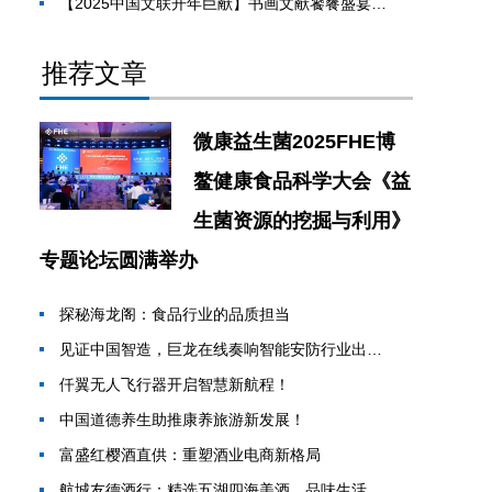
【2025中国文联开年巨献】书画文献饕餮盛宴——杜伟
推荐文章
微康益生菌2025FHE博
鳌健康食品科学大会《益
生菌资源的挖掘与利用》
专题论坛圆满举办
探秘海龙阁：食品行业的品质担当
见证中国智造，巨龙在线奏响智能安防行业出海号角
仟翼无人飞行器开启智慧新航程！
中国道德养生助推康养旅游新发展！
富盛红樱酒直供：重塑酒业电商新格局
航城友德酒行：精选五湖四海美酒，品味生活的每一刻