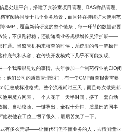
字信息处理平台，搭建了实验室项目管理、BAS样品管理、
化、文档审阅协同等十几个业务场景，而且还在持续扩大使用范
CP到GMP，覆盖新药研发的整个链条，每一环节的数据都要
系统，不仅跑得稳，还能随着业务规模增长灵活扩展——
部打通。当监管机构来核查的时候，系统里的每一笔操作
这种底气和从容，在传统开发模式下几乎不可能实现。
个我亲眼见过的事情。去年参加一个制药行业的CIO闭
历：他们公司的质量管理部门，有一份GMP自查报告需要
cel汇总成标准格式。整个流程耗时三天，而且每次做完都
来他用魔方网表，一个人花了一天半时间，搭了一套自动
数据、自动校验、一键导出，全程十分钟。质量部的同事
?”他说他在工位上愣了很久，最后苦笑了一下。
式有多么荒谬——让懂代码但不懂业务的人，去猜测懂业