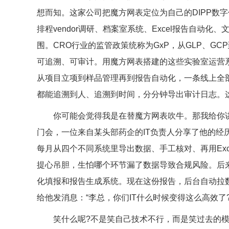
想而知。这家公司把魔方网表定位为自己的DIPP数
排程vendor调研、档案室系统、Excel报告自动
围。CRO行业的监管政策统称为GxP，从GLP、G
可追溯、可审计。用魔方网表搭建的这些实验室运营
从项目立项到样品管理再到报告自动化，一条线上全
都能追溯到人、追溯到时间，分分钟导出审计日志。
你可能会觉得我是在替魔方网表吹牛。那我给你讲一
门会，一位来自某头部药企的IT负责人分享了他的经
每月从四个不同系统里导出数据、手工核对、再用Ex
提心吊胆，生怕哪个环节漏了数据导致合规风险。后
化填报和报告生成系统。现在这份报告，后台自动拉
给他发消息：“李总，你们IT什么时候变得这么高效了
笑什么呢?不是笑自己技术不行，而是笑过去的模