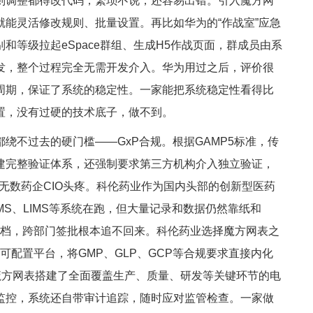
则调整都得改代码，繁琐不说，还容易出错。引入魔方网
能灵活修改规则、批量设置。再比如华为的“作战室”应急
等级拉起eSpace群组、生成H5作战页面，群成员由系
发，整个过程完全无需开发介入。华为用过之后，评价很
周期，保证了系统的稳定性。一家能把系统稳定性看得比
置，没有过硬的技术底子，做不到。
不过去的硬门槛——GxP合规。根据GAMP5标准，传
建完整验证体系，还强制要求第三方机构介入独立验证，
让无数药企CIO头疼。科伦药业作为国内头部的创新型医药
MS、LIMS等系统在跑，但大量记录和数据仍然靠纸和
、归档，跨部门签批根本追不回来。科伦药业选择魔方网表之
可配置平台，将GMP、GLP、GCP等合规要求直接内化
魔方网表搭建了全面覆盖生产、质量、研发等关键环节的电
监控，系统还自带审计追踪，随时应对监管检查。一家做