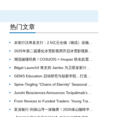
热门文章
农发行汉寿县支行：2.5亿元仓储（物流）设施贷款助力打造殷实粮仓
2025年第二届通化冰雪影视周开启冰雪影视新篇章
潮流碰撞经典！COSUOIS × Imupan 联名款震撼登场
Bitget LaunchX 将支持 Jambo 为卫星发射计划筹集 500 万美元
GEMS Education 启动研究与创新学院，打造全球顶尖学府之一
Spine-Tingling “Chains of Eternity” Seasonal Content Update for The Multi-Award-Winning AFK Journey
Junshi Biosciences Announces Toripalimab's Approval in Australia
From Novices to Funded Traders: Young Traders Secure Capital Funding with Axi Select
富滇银行·到保山寻一抹咖香！2025保山咖啡半程马拉松鸣枪开跑